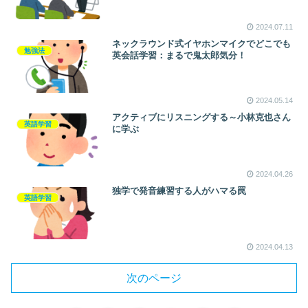
2024.07.11
ネックラウンド式イヤホンマイクでどこでも
勉強法
英会話学習：まるで鬼太郎気分！
2024.05.14
アクティブにリスニングする～小林克也さん
英語学習
に学ぶ
2024.04.26
独学で発音練習する人がハマる罠
英語学習
2024.04.13
次のページ