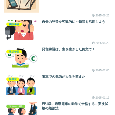
2025.06.28
自分の発音を客観的に～録音を活用しよう
英語学習
2025.05.20
発音練習は、生き生きした例文で！
英語学習
2025.02.05
電車での勉強が人生を変えた
勉強法
2025.01.19
FP1級に通勤電車の独学で合格する～実技試
マネー・FP
験の勉強法