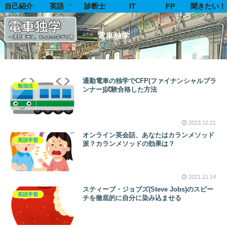
自己紹介
英語
診断士
IT
FP
聞きたい！
電車独学
通勤電車の独学でCFP(ファイナンシャルプラ
勉強法
ンナー)試験合格した方法
2023.12.21
オンライン英会話、あなたはカランメソッド
英語学習
派？カランメソッドの効果は？
2021.11.14
スティーブ・ジョブズ(Steve Jobs)のスピー
英語学習
チを徹底的に自分に染み込ませる