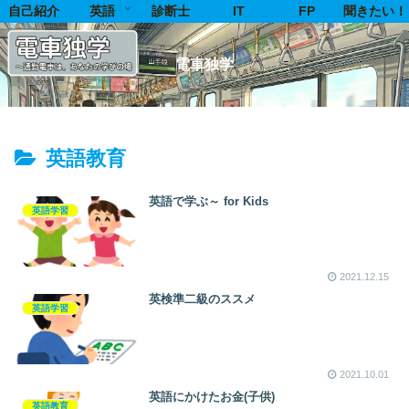
自己紹介
英語
診断士
IT
FP
聞きたい！
電車独学
英語教育
英語で学ぶ～ for Kids
英語学習
2021.12.15
英検準二級のススメ
英語学習
2021.10.01
英語にかけたお金(子供)
英語教育