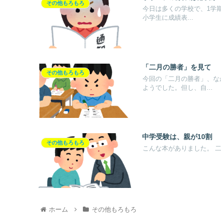
その他もろもろ
今日は多くの学校で、1学期終業式でしたね。 お子さん
小学生に成績表...
「二月の勝者」を見て
その他もろもろ
今回の「二月の勝者」、な
ようでした。但し、自...
中学受験は、親が10割
その他もろもろ
こ
ホーム
その他もろもろ