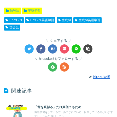
勉強法
英語学習
ChatGPT
ChtGPT英語学習
生成AI
生成AI英語学習
英会話
シェアする
hirosukei5をフォローする
hirosukei5
関連記事
「音を真似る」だけ真似てもだめ
全国通訳案内士
英語学習をしている方。あこがれている、目指している方はいます
でしょうか？ 僕は、そう...