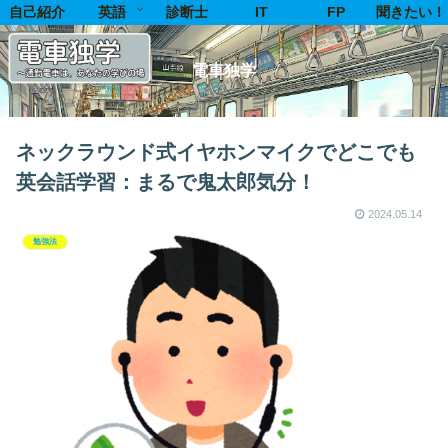
自己紹介
英語
診断士
IT
FP
聞きたい！
電車独学
ネックラウンド式イヤホンマイクでどこでも
英会話学習：まるで鬼太郎気分！
2024.05.14
勉強法