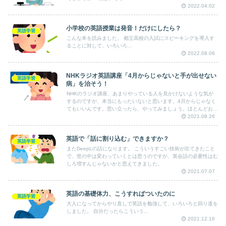
2022.04.02
小学校の英語授業は発音！だけにしたら？
英語学習
こんな本を読みました。 都立高校の入試にスピーキングを導入す
ることに対して、いろいろ...
2022.08.06
NHKラジオ英語講座「4月からじゃないと手が出せない
英語学習
病」を治そう！
NHKのラジオ講座、あまりやっている人を見かけないような気が
するのですが、本当にもったいないと思います。4月からじゃなく
てもいいんです。思い立ったら、やってみましょう。ほとんどお金
かからないで最高のレッスンが受けられます。
2021.08.26
英語で「話に割り込む」できますか？
英語学習
またDeepLの話になります。 こういうすごい技術が出てきたこと
で、世の中は変わっていくとは思うのですが、英会話の必要性はむ
しろ増すんじゃないかと思えてきました。
2021.07.07
英語の基礎体力、こうすればついたのに
英語学習
大人になってからやり直しで英語を勉強して、いろいろと回り道を
しました。 自分だったらこういう...
2021.12.16