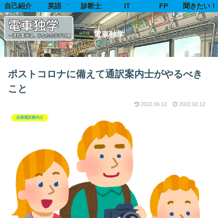
自己紹介
英語
診断士
IT
FP
聞きたい！
電車独学
ポストコロナに備えて通訳案内士がやるべき
こと
2022.06.12
2022.02.12
全国通訳案内士