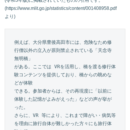
(令和3年版)に掲載されていたものの引用です。
(https://www.mlit.go.jp/statistics/content/001408958.pdf
より)
例えば、大分県豊後高田市には、危険なため修
行僧以外の立入が原則禁止されている「天念寺
無明橋」

がある。ここでは VRを活用し、橋を渡る修行体
験コンテンツを提供しており、橋からの眺めな
どが体験

できる。参加者からは、その再現度に「以前に
体験した記憶がよみがえった」などの声が挙が
った。

さらに、VR 等により、これまで障がい・病気等
を理由に旅行自体が難しかった方々にも旅行体