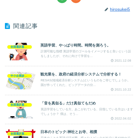
hirosukei5
関連記事
英語学習、やっぱり時間。時間を測ろう。
全国通訳案内士
計測可能な指標 英語学習のゴールをイメージすると良いという話
をしましたが、それに向けて学習を...
2021.12.08
観光業を、政府の経済分析システムで分析する！
中小企業診断士
RESAS(地域経済分析システム)というものをご存じでしょうか。
国が作ってくれた、ビッグデータの分...
2021.10.22
「音を真似る」だけ真似てもだめ
全国通訳案内士
英語学習をしている方。あこがれている、目指している方はいます
でしょうか？ 僕は、そう...
2022.04.02
日本のトピック:神社とお寺、相撲
全国通訳案内士
日本のことを英語で話す際、様々なトピックがすでに本やWebで