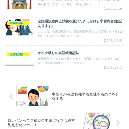
書かれています。が、難しい内容が多い、...
2021.09.26
全国通訳案内士試験を受けたきっかけと学習内容(追記
全国通訳案内士
あります)
ここでは、全国通訳案内士(英語)試験対策として学習した内容を記
録しておきたいと思います。 幸...
2021.09.05
オキテ破りの単語帳暗記法
全国通訳案内士
単語帳作ってますか？作ったあと、暗記してますか？できてます
か？ 英語学習者にとって、ボキャビ...
2021.11.17
中高年が英語勉強する意味あるの？を分
析する
ロカベンって？補助金申請に役立つ経営
見える化ツール！