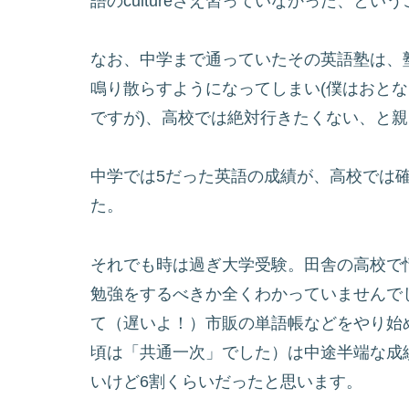
語のcultureさえ習っていなかった、という
なお、中学まで通っていたその英語塾は、
鳴り散らすようになってしまい(僕はおと
ですが)、高校では絶対行きたくない、と
中学では5だった英語の成績が、高校では
た。
それでも時は過ぎ大学受験。田舎の高校で
勉強をするべきか全くわかっていませんで
て（遅いよ！）市販の単語帳などをやり始
頃は「共通一次」でした）は中途半端な成
いけど6割くらいだったと思います。