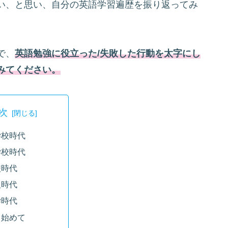
い、と思い、自分の英語学習遍歴を振り返ってみ
で、
英語勉強に役立った/失敗した行動を太字にし
みてください。
次
学校時代
学校時代
校時代
人時代
学時代
き始めて