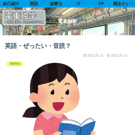
自己紹介
英語
診断士
IT
FP
聞きたい！
電車独学
英語・ぜったい・音読？
2022.05.15
2022.05.14
英語学習