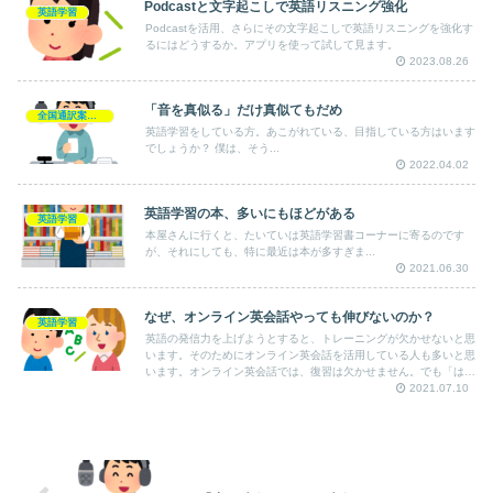
Podcastと文字起こしで英語リスニング強化
英語学習
Podcastを活用、さらにその文字起こしで英語リスニングを強化す
るにはどうするか。アプリを使って試して見ます。
2023.08.26
「音を真似る」だけ真似てもだめ
全国通訳案内士
英語学習をしている方。あこがれている、目指している方はいます
でしょうか？ 僕は、そう...
2022.04.02
英語学習の本、多いにもほどがある
英語学習
本屋さんに行くと、たいていは英語学習書コーナーに寄るのです
が、それにしても、特に最近は本が多すぎま...
2021.06.30
なぜ、オンライン英会話やっても伸びないのか？
英語学習
英語の発信力を上げようとすると、トレーニングが欠かせないと思
います。そのためにオンライン英会話を活用している人も多いと思
います。オンライン英会話では、復習は欠かせません。でも「は
て、何がうまく言えなかったんだっけ」ということないですか？
2021.07.10