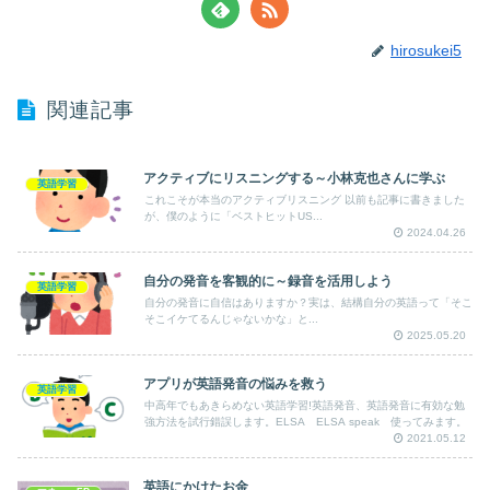
hirosukei5
関連記事
アクティブにリスニングする～小林克也さんに学ぶ
英語学習
これこそが本当のアクティブリスニング 以前も記事に書きました
が、僕のように「ベストヒットUS...
2024.04.26
自分の発音を客観的に～録音を活用しよう
英語学習
自分の発音に自信はありますか？実は、結構自分の英語って「そこ
そこイケてるんじゃないかな」と...
2025.05.20
アプリが英語発音の悩みを救う
英語学習
中高年でもあきらめない英語学習!英語発音、英語発音に有効な勉
強方法を試行錯誤します。ELSA ELSA speak 使ってみます。
2021.05.12
英語にかけたお金