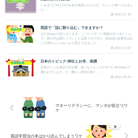
マネー・FP
いままでどれだけのお金を英語にかけたか、ちょっと調べてみまし
た。
2021.07.28
英語で「話に割り込む」できますか？
英語学習
またDeepLの話になります。 こういうすごい技術が出てきたこと
で、世の中は変わっていくとは思うのですが、英会話の必要性はむ
しろ増すんじゃないかと思えてきました。
2021.07.07
日本のトピック:神社とお寺、相撲
全国通訳案内士
日本のことを英語で話す際、様々なトピックがすでに本やWebで
書かれています。が、難しい内容が多い、...
2021.09.26
マネーリテラシーに、マンガが役立つワ
ケ
英語学習法の本ばかり読んでしまうワケ