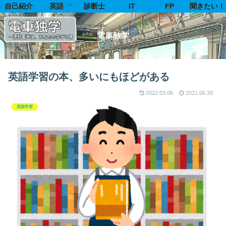
自己紹介
英語
診断士
IT
FP
聞きたい！
電車独学
英語学習の本、多いにもほどがある
2022.03.06
2021.06.30
英語学習