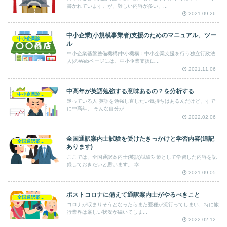
書かれています。が、難しい内容が多い、...
2021.09.26
中小企業(小規模事業者)支援のためのマニュアル、ツー
中小企業診断士
ル
中小企業基盤整備機構(中小機構：中小企業支援を行う独立行政法
人)のWebページには、中小企業支援に...
2021.11.06
中高年が英語勉強する意味あるの？を分析する
中小企業診断士
迷っている人 英語を勉強し直したい気持ちはあるんだけど、すで
に中高年。 そんな自分が...
2022.02.06
全国通訳案内士試験を受けたきっかけと学習内容(追記
全国通訳案内士
あります)
ここでは、全国通訳案内士(英語)試験対策として学習した内容を記
録しておきたいと思います。 幸...
2021.09.05
ポストコロナに備えて通訳案内士がやるべきこと
全国通訳案内士
コロナが収まりそうとなったらまた亜種が流行ってしまい、特に旅
行業界は厳しい状況が続いてしま...
2022.02.12