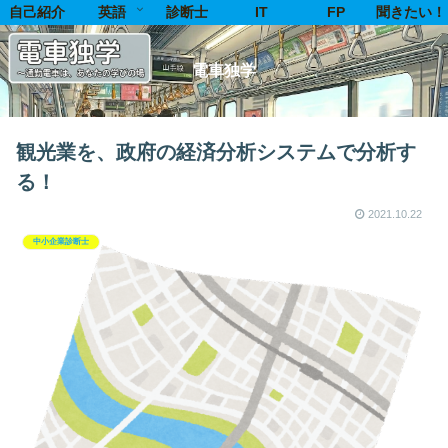
自己紹介
英語
診断士
IT
FP
聞きたい！
電車独学
観光業を、政府の経済分析システムで分析す
る！
2021.10.22
中小企業診断士