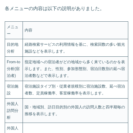
各メニューの内容は以下の説明がありました。
メニュ
内容
ー
目的地
経路検索サービスの利用情報を基に、検索回数の多い観光
分析
施設などを表示します。
From-to
指定地域への宿泊者がどの地域から多く来ているのかを表
分析(宿
示します。また、性別、参加形態別、宿泊日数別の延べ宿
泊者)
泊者数などで表示します。
宿泊施
宿泊施設タイプ別・従業者規模別に宿泊施設数、延べ宿泊
設
者数、定員稼働率、客室稼働率を表示します。
外国人
国・地域別、訪日目的別の外国人の訪問人数と四半期毎の
訪問分
推移を表示します。
析
外国人