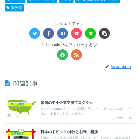
観光業
シェアする
hirosukei5をフォローする
hirosukei5
関連記事
米国の中小企業支援プログラム
中小企業診断士
たまたまYoutubeで、ある動画を見ました。 ビジネスで成功した
人が、ある街に行き、お金の...
2022.06.18
日本のトピック:神社とお寺、相撲
全国通訳案内士
日本のことを英語で話す際、様々なトピックがすでに本やWebで